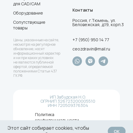
для CAD/CAM
Контакты
Оборудование
Россия, г.Тюмень, ул.
Сопутствующие
Беловежская, д.19, корп.3
товары
+7 (950) 950 14 77
Цены, указанные на сайте,
несмотря на регулярное
ceozdravin@mail.ru
обновление, носят
информационный характер
и ни при каких условиях
не являются публичной
офертой, определяемой
положениями Статьи 437
ГК РФ.
ИП Забудская Н.О.
ОГРНИП 326723200005510
ИНН 720509376304
Политика
конфиденциальности
Разработка
Этот сайт собирает cookies, чтобы
сайта
ОК