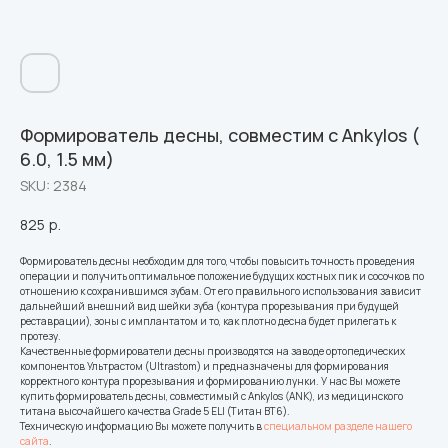
Формирователь десны, совместим с Ankylos (
6.0, 1.5 мм)
SKU:
2384
825
р.
Формирователь десны необходим для того, чтобы повысить точность проведения
операции и получить оптимальное положение будущих костных пик и сосочков по
отношению к сохранившимся зубам. От его правильного использования зависит
дальнейший внешний вид шейки зуба (контура прорезывания при будущей
реставрации), зоны с имплантатом и то, как плотно десна будет прилегать к
протезу.
Качественные формирователи десны производятся на заводе ортопедических
компонентов Ультрастом (Ultrastom) и предназначены для формирования
корректного контура прорезывания и формированию лунки. У нас Вы можете
купить формирователь десны, совместимый с Ankylos (ANK), из медицинского
титана высочайшего качества Grade 5 ELI (Титан ВТ6).
Техническую информацию Вы можете получить в
специальном разделе нашего
сайта
.