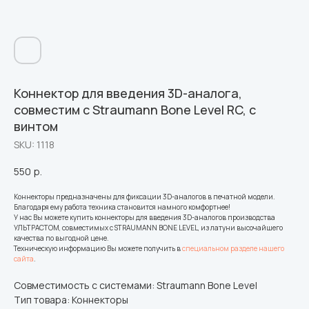
Коннектор для введения 3D-аналога,
совместим с Straumann Bone Level RC, с
винтом
SKU:
1118
550
р.
Коннекторы предназначены для фиксации 3D-аналогов в печатной модели.
Благодаря ему работа техника становится намного комфортнее!
У нас Вы можете купить коннекторы для введения 3D-аналогов производства
УЛЬТРАСТОМ, совместимых с STRAUMANN BONE LEVEL, из латуни высочайшего
качества по выгодной цене.
Техническую информацию Вы можете получить в
специальном разделе нашего
сайта
.
Совместимость с системами: Straumann Bone Level
Тип товара: Коннекторы