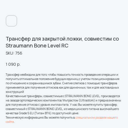
Трансфер для закрытой ложки, совместим со
Straumann Bone Level RC
SKU:
756
1 090
р.
Трансфер необходим для того, чтобы повысить точность проведения операции и
получить оптимальное положение будущих единиц с учетом позиционирования
по отношению к сохранившимся зубам. Снятие слепков с помощью трансферов
применяется для получения оттисков как для одиночных, так и для мостовидных
конструкций
Качественные трансферы, совместимые с STRAUMANN BONE LEVEL, производятся
на заводе ортопедических компонентов Ультрастом (Ultrastom) и предназначены
для получения оттиска с уровня имплантата. У нас Вы можете купить трансфер,
совместимый с STRAUMANN BONE LEVEL, из медицинского титана высочайшего
качества Grade 5 ELI (Титан ВТ6) по доступной цене.
Техническую информацию Вы можете получить в
специальном разделе нашего
сайта
.