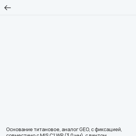
Основание титановое, аналог GEO, c фиксацией,
совместимо с MIS C1 WP (3.0 мм), с винтом