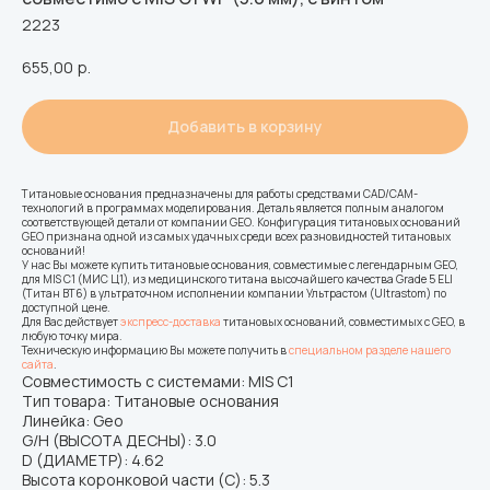
2223
655,00
р.
Добавить в корзину
Титановые основания предназначены для работы средствами CAD/CAM-
технологий в программах моделирования. Деталь является полным аналогом
соответствующей детали от компании GEO. Конфигурация титановых оснований
GEO признана одной из самых удачных среди всех разновидностей титановых
оснований!
У нас Вы можете купить титановые основания, совместимые с легендарным GEO,
для MIS C1 (МИС Ц1), из медицинского титана высочайшего качества Grade 5 ELI
(Титан ВТ6) в ультраточном исполнении компании Ультрастом (Ultrastom) по
доступной цене.
Для Вас действует
экспресс-доставка
титановых оснований, совместимых с GEO, в
любую точку мира.
Техническую информацию Вы можете получить в
специальном разделе нашего
сайта
.
Совместимость с системами: MIS C1
Тип товара: Титановые основания
Линейка: Geo
G/H (ВЫСОТА ДЕСНЫ): 3.0
D (ДИАМЕТР): 4.62
Высота коронковой части (C): 5.3