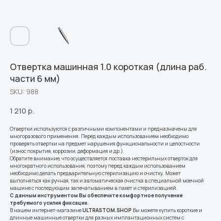
Отвертка машинная 1.0 короткая (длина раб.
части 6 мм)
SKU:
988
1 210
р.
Отвертки используются с различными компонентами и предназначены для
многоразового применения. Перед каждым использованием необходимо
проверять отвертки на предмет нарушения функциональности и целостности
(износ покрытия, коррозии, деформация и др.).
Обратите внимание, что осуществляется поставка нестерильных отверток для
многократного использования, поэтому перед каждым использованием
необходимо делать предварительную стерилизацию и очистку. Может
выполняться как ручная, так и автоматическая очистка в специальной моечной
машине с последующим запечатыванием в пакет и стерилизацией.
С данным инструментом Вы обеспечите комфортное получение
требуемого усилия фиксации.
В нашем интернет-магазине
ULTRASTOM.SHOP
Вы можете купить короткие и
длинные машинные отвертки для разных имплантационных систем с