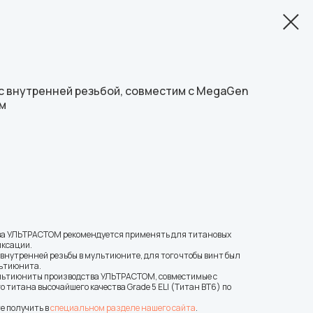
с внутренней резьбой, совместим с MegaGen
ом
ва УЛЬТРАСТОМ рекомендуется применять для титановых
иксации.
нутренней резьбы в мультиюните, для того чтобы винт был
ьтиюнита.
ультиюниты производства УЛЬТРАСТОМ, совместимые с
 титана высочайшего качества Grade 5 ELI (Титан ВТ6) по
е получить в
специальном разделе нашего сайта
.