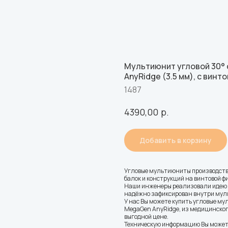
Мультиюнит угловой 30° 
AnyRidge (3.5 мм), с винт
1487
р.
4390,00
Добавить в корзину
Угловые мультиюниты производст
балок и конструкций на винтовой ф
Наши инженеры реализовали идею в
надёжно зафиксирован внутри мул
У нас Вы можете купить угловые м
MegaGen AnyRidge, из медицинского
выгодной цене.
Техническую информацию Вы может