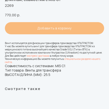
2269
770,00
р.
Добавить в корзину
Винт используется для фиксации трансферов производства УЛЬТРАСТОМ.
У нас Вы можете купить винт для трансфера производства УЛЬТРАСТОМ из
медицинского титана высочайшего качества Grade 5 ELI (Титан ВТ6) в
ультраточном исполнении компании Ультрастом (Ultrastom) по доступной цене.
Для Вас действует
экспресс-доставка
в любую точку мира.
Техническую информацию Вы можете получить в
специальном разделе нашего
сайта
.
Совместимость с системами: MIS C1
Тип товара: Винты для трансфера
ВЫСОТА/ДЛИНА (ММ): 25.5
Смотрите также