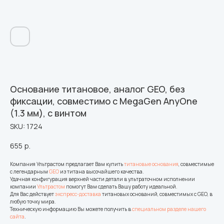
Основание титановое, аналог GEO, без
фиксации, совместимо с MegaGen AnyOne
(1.3 мм), с винтом
SKU:
1724
655
р.
Компания Ультрастом предлагает Вам купить
титановые основания
, совместимые
с легендарным
GEO
из титана высочайшего качества.
Удачная конфигурация верхней части детали в ультраточном исполнении
компании
Ультрастом
помогут Вам сделать Вашу работу идеальной.
Для Вас действует
экспресс-доставка
титановых оснований, совместимых с GEO, в
любую точку мира.
Техническую информацию Вы можете получить в
специальном разделе нашего
сайта
.