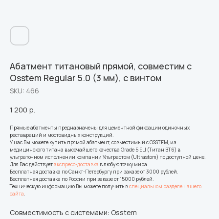
Абатмент титановый прямой, совместим с
Osstem Regular 5.0 (3 мм), с винтом
SKU:
466
1 200
р.
Прямые абатменты предназначены для цементной фиксации одиночных
реставраций и мостовидных конструкций.
У нас Вы можете купить прямой абатмент, совместимый с OSSTEM, из
медицинского титана высочайшего качества Grade 5 ELI (Титан ВТ6) в
ультраточном исполнении компании Ультрастом (Ultrastom) по доступной цене.
Для Вас действует
экспресс-доставка
в любую точку мира.
Бесплатная доставка по Санкт-Петербургу при заказе от 3000 рублей.
Бесплатная доставка по России при заказе от 15000 рублей.
Техническую информацию Вы можете получить в
специальном разделе нашего
сайта
.
Совместимость с системами: Osstem