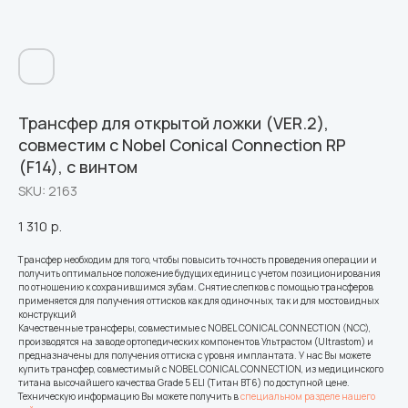
Трансфер для открытой ложки (VER.2),
совместим с Nobel Conical Connection RP
(F14), с винтом
SKU:
2163
1 310
р.
Трансфер необходим для того, чтобы повысить точность проведения операции и
получить оптимальное положение будущих единиц с учетом позиционирования
по отношению к сохранившимся зубам. Снятие слепков с помощью трансферов
применяется для получения оттисков как для одиночных, так и для мостовидных
конструкций
Качественные трансферы, совместимые с NOBEL CONICAL CONNECTION (NCC),
производятся на заводе ортопедических компонентов Ультрастом (Ultrastom) и
предназначены для получения оттиска с уровня имплантата. У нас Вы можете
купить трансфер, совместимый с NOBEL CONICAL CONNECTION, из медицинского
титана высочайшего качества Grade 5 ELI (Титан ВТ6) по доступной цене.
Техническую информацию Вы можете получить в
специальном разделе нашего