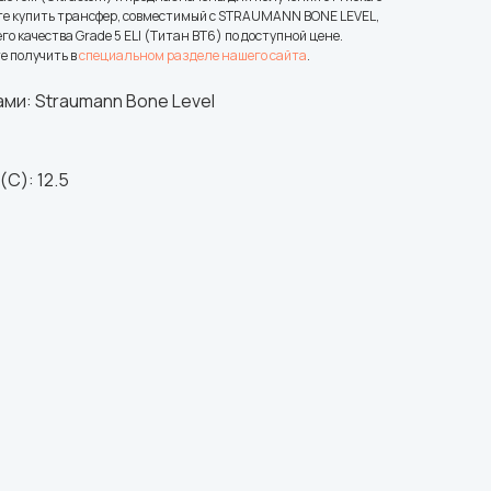
те купить трансфер, совместимый с STRAUMANN BONE LEVEL,
о качества Grade 5 ELI (Титан ВТ6) по доступной цене.
е получить в
специальном разделе нашего сайта
.
ми: Straumann Bone Level
C): 12.5