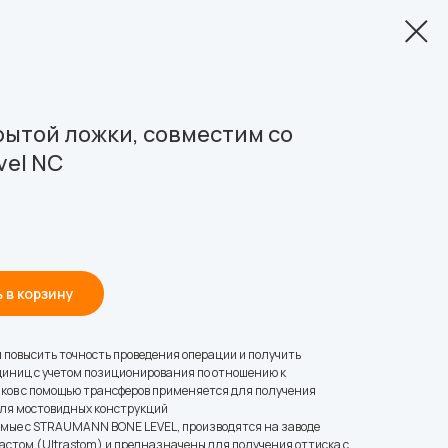
рытой ложки, совместим со
vel NC
 в корзину
ы повысить точность проведения операции и получить
иниц с учетом позиционирования по отношению к
ков с помощью трансферов применяется для получения
 для мостовидных конструкций
имые с STRAUMANN BONE LEVEL, производятся на заводе
астом (Ultrastom) и предназначены для получения оттиска с