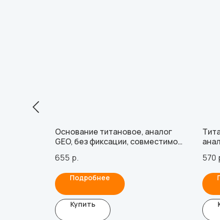
аналог
Основание титановое, аналог
Тита
вместимо
GEO, без фиксации, совместимо
анал
 винтом
с NeoBiotech (3.0 мм), с винтом
BioH
655
р.
570
Подробнее
Купить