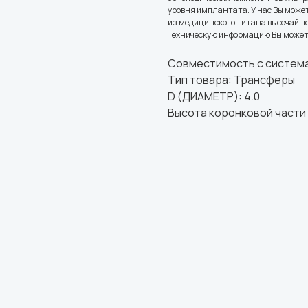
уровня имплантата. У нас Вы може
из медицинского титана высочайшег
Техническую информацию Вы может
Совместимость с система
Тип товара: Трансферы
D (ДИАМЕТР): 4.0
Высота коронковой части (