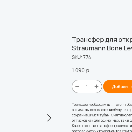
Трансфер для отк
Straumann Bone Le
SKU:
774
р.
1 090
Добавить
Трансфер необходим для того, чтоб
оптимальное положение будущих ед
сохранившимся зубам. Снятие слеп
оттисков как для одиночных, так и
Качественные трансферы, совмест
ортопедических компонентов Ультр