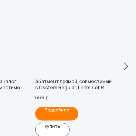
 аналог
Абатмент прямой, совместимый
Тра
вместимо
с Osstem Regular, Lenmiriot R
(VE
 винтом
AnyR
669
р.
1 31
Подробнее
Купить