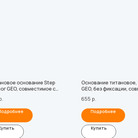
новое основание Step
Основание титановое,
ог GEO, совместимое с
GEO, без фиксации, со
orizons 3.0
с MIS C1 WP (2.0 мм), с
р.
655
р.
Подробнее
Подробнее
Купить
Купить