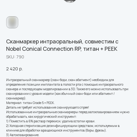
Сканмаркер интраоральный, совместим с
Nobel Conical Connection RP, титан + PEEK
SKU:
790
2 420
р.
Интраоральный сканмаркер (скан-боди, скан абатмент) необходим для
определения позиции имплантата в полости рта с помощью интраорального
сканера и последующем моделировании в 3D. Также его можно использовать при
сканировании с уровня модели (как обычный скан-боди или абатмент /
сканмаркер).
Материал: титан Grade 5 + PEEK.
Деталь не требует использования сканирующего спрея!
Использованные интраоральные сканмаркеры перед автоклавированием нужно
обрабатывать, как хирургический инструмент:
1) Поместить в 6% раствор перекиси, удалив остатки крови.
2) Холодная стерилизация дезинфицирующим средством, используемым в
клинике для обработки вращающихся инструментов (боры, фрезы).
3) Автоклавирование.