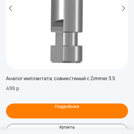
Аналог имплантата, совместимый с Zimmer 3.5
Аб
со
499
р.
1 
Подробнее
Купить