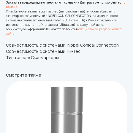
Закажите подходящие отвертки от компании Ультрастом прямо сейчас
по
ссылке
.
У нас Вы можете купить сканмаркер (интраоральный) или скан абатмент /
сканмаркер, совместимый с NOBEL CONICAL CONNECTION, из медицинского
титана высочайшего качества Grade 5 ELI (Титан ВТ6) + Peek в ультраточном
исполнении компании Ультрастом (Ultrastom) по доступной цене.
Техническую информацию Вы можете получить в
специальном разделе нашего
сайта
.
Совместимость с системами: Nobel Conical Connection
Совместимость с системами: Hi-Tec
Тип товара: Сканмаркеры
Смотрите также