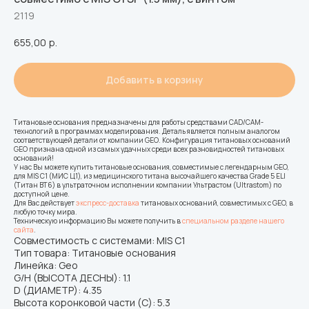
2119
655,00
р.
Добавить в корзину
Титановые основания предназначены для работы средствами CAD/CAM-
технологий в программах моделирования. Деталь является полным аналогом
соответствующей детали от компании GEO. Конфигурация титановых оснований
GEO признана одной из самых удачных среди всех разновидностей титановых
оснований!
У нас Вы можете купить титановые основания, совместимые с легендарным GEO,
для MIS C1 (МИС Ц1), из медицинского титана высочайшего качества Grade 5 ELI
(Титан ВТ6) в ультраточном исполнении компании Ультрастом (Ultrastom) по
доступной цене.
Для Вас действует
экспресс-доставка
титановых оснований, совместимых с GEO, в
любую точку мира.
Техническую информацию Вы можете получить в
специальном разделе нашего
сайта
.
Совместимость с системами: MIS C1
Тип товара: Титановые основания
Линейка: Geo
G/H (ВЫСОТА ДЕСНЫ): 1.1
D (ДИАМЕТР): 4.35
Высота коронковой части (C): 5.3