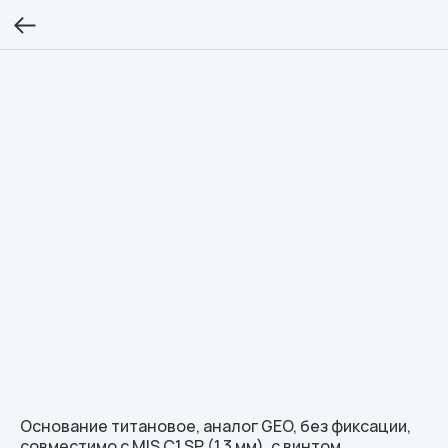
Основание титановое, аналог GEO, без фиксации,
совместимо с MIS C1 SP (1.3 мм), с винтом