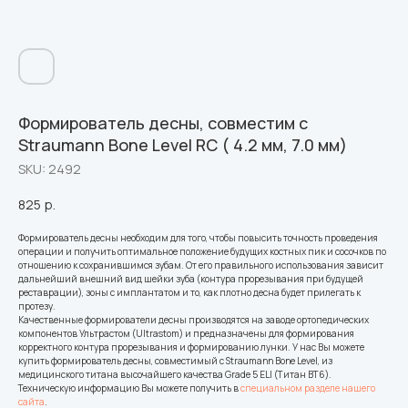
Формирователь десны, совместим с
Straumann Bone Level RC ( 4.2 мм, 7.0 мм)
SKU:
2492
825
р.
Формирователь десны необходим для того, чтобы повысить точность проведения
операции и получить оптимальное положение будущих костных пик и сосочков по
отношению к сохранившимся зубам. От его правильного использования зависит
дальнейший внешний вид шейки зуба (контура прорезывания при будущей
реставрации), зоны с имплантатом и то, как плотно десна будет прилегать к
протезу.
Качественные формирователи десны производятся на заводе ортопедических
компонентов Ультрастом (Ultrastom) и предназначены для формирования
корректного контура прорезывания и формированию лунки. У нас Вы можете
купить формирователь десны, совместимый с Straumann Bone Level, из
медицинского титана высочайшего качества Grade 5 ELI (Титан ВТ6).
Техническую информацию Вы можете получить в
специальном разделе нашего
сайта
.