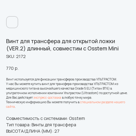
Винт для трансфера для открытой ложки
(VER.2) длинный, совместим с Osstem Mini
SKU:
2172
770
р.
Винт используется для фиксации трансферов производства УЛЬТРАСТОМ.
У нас Вы можете купить винт для трансфера производства УЛЬТРАСТОМ из
медицинского титана высочайшего качества Grade 5 ELI (Титан ВТ6) в
ультраточном исполнении компании Ультрастом (Ultrastom) по доступной цене.
Для Вас действует
экспресс-доставка
в любую точку мира.
Техническую информацию Вы можете получить в
специальном разделе нашего
сайта
.
Совместимость с системами: Osstem
Тип товара: Винты для трансфера
ВЫСОТА/ДЛИНА (ММ): 27