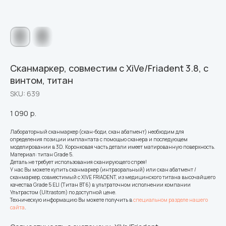
Сканмаркер, совместим с XiVe/Friadent 3.8, с
винтом, титан
SKU:
639
1 090
р.
Лабораторный сканмаркер (скан-боди, скан абатмент) необходим для
определения позиции имплантата с помощью сканера и последующем
моделировании в 3D. Коронковая часть детали имеет матированную поверхность.
Материал: титан Grade 5.
Деталь не требует использования сканирующего спрея!
У нас Вы можете купить сканмаркер (интраоральный) или скан абатмент /
сканмаркер, совместимый с XIVE FRIADENT, из медицинского титана высочайшего
качества Grade 5 ELI (Титан ВТ6) в ультраточном исполнении компании
Ультрастом (Ultrastom) по доступной цене.
Техническую информацию Вы можете получить в
специальном разделе нашего
сайта
.