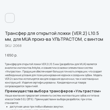
Трансфер для открытой ложки (VER.2) L10.5
мм, для MUA произ-ва УЛЬТРАСТОМ, с винтом
SKU:
2068
1 650
р.
Трансфер для открытой ложки VER.2 L10.5 мм (разработан для MUA) является
аналогом имплантов Ankylos, и совместим со всеми элементами систем
«Ультрастом». Продукция обеспечивает большую точность операции, что создает
необходимые условия для позиционирования коронок к соседним зубам. Модель
VER.2 с винтом используется как для создания одиночных, так и мостовидных
конструкций. Изделия сертифицированы. Каждая единица товара
сопровождается гарантией.
Преимущества выбора трансферов «Ультрастом»
Наша компания предлагает элементы систем имплантации зубов из титана
класса Grade 5 ELI (ВТ6). Преимуществами выбора разработок, при этом,
становятся:
доступная цена при любых объемах закупки;