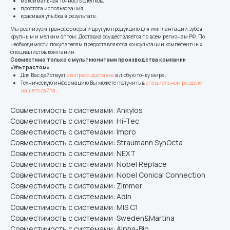
максимальная точность слепков;
простота использования;
красивая улыбка в результате.
Мы реализуем трансформеры и другую продукцию для имплантации зубов
крупным и мелким оптом. Доставка осуществляется по всем регионам РФ. По
необходимости покупателям предоставляются консультации компетентных
специалистов компании.
Совместимо только с мультиюнитами производства компании
«Ультрастом»
Для Вас действует
экспресс-доставка
в любую точку мира.
Техническую информацию Вы можете получить в
специальном разделе
нашего сайта
.
Совместимость с системами: Ankylos
Совместимость с системами: Hi-Tec
Совместимость с системами: Impro
Совместимость с системами: Straumann SynOcta
Совместимость с системами: NEXT
Совместимость с системами: Nobel Replace
Совместимость с системами: Nobel Conical Connection
Совместимость с системами: Zimmer
Совместимость с системами: Adin
Совместимость с системами: MIS C1
Совместимость с системами: Sweden&Martina
Совместимость с системами: Alpha-Bio