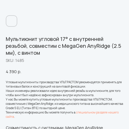
Мультиюнит угловой 17° с внутренней
резьбой, совместим с MegaGen AnyRidge (2.5
мм), с винтом
SKU:
1485
4 390
р.
Угловые мультиюниты производства УЛЬТРАСТОМ рекомендуется применять для
титановых балок и конструкций на винтовой фиксации.
Наши инженеры реализовали идею внутренней резьбы в мультиюните, для того
чтобы винт был надёжно зафиксирован внутри мультиюнита.
У нас Вы можете купить угловые мультиюниты производства УЛЬТРАСТОМ,
совместимые с MegaGen AnyRidge, из медицинского титана высочайшего качества
Grade 5 ELI (Титан ВТ6) по выгодной цене.
Техническую информацию Вы можете получить в
специальном разделе нашего
сайта
.
Совместимость с системами: MegaGen AnyRidge