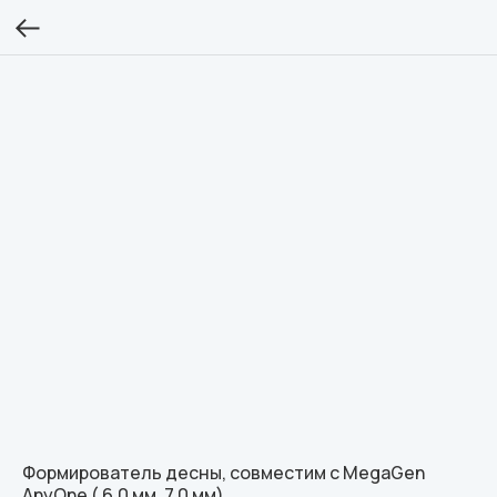
Формирователь десны, совместим с MegaGen
AnyOne ( 6.0 мм, 7.0 мм)