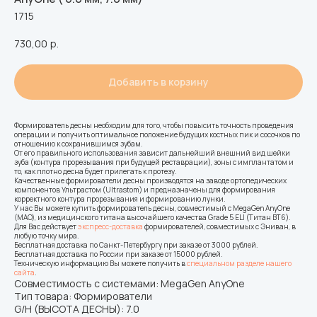
1715
730,00
р.
Добавить в корзину
Формирователь десны необходим для того, чтобы повысить точность проведения
операции и получить оптимальное положение будущих костных пик и сосочков по
отношению к сохранившимся зубам.
От его правильного использования зависит дальнейший внешний вид шейки
зуба (контура прорезывания при будущей реставрации), зоны с имплантатом и
то, как плотно десна будет прилегать к протезу.
Качественные формирователи десны производятся на заводе ортопедических
компонентов Ультрастом (Ultrastom) и предназначены для формирования
корректного контура прорезывания и формированию лунки.
У нас Вы можете купить формирователь десны, совместимый с MegaGen AnyOne
(MAO), из медицинского титана высочайшего качества Grade 5 ELI (Титан ВТ6).
Для Вас действует
экспресс-доставка
формирователей, совместимых с Эниван, в
любую точку мира.
Бесплатная доставка по Санкт-Петербургу при заказе от 3000 рублей.
Бесплатная доставка по России при заказе от 15000 рублей.
Техническую информацию Вы можете получить в
специальном разделе нашего
сайта
.
Совместимость с системами: MegaGen AnyOne
Тип товара: Формирователи
G/H (ВЫСОТА ДЕСНЫ): 7.0