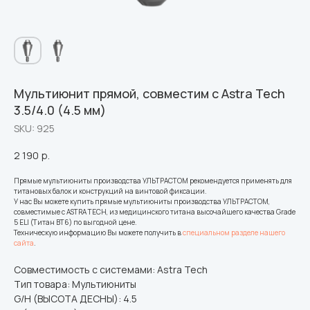
Мультиюнит прямой, совместим с Astra Tech
3.5/4.0 (4.5 мм)
SKU:
925
2 190
р.
Прямые мультиюниты производства УЛЬТРАСТОМ рекомендуется применять для
титановых балок и конструкций на винтовой фиксации.
У нас Вы можете купить прямые мультиюниты производства УЛЬТРАСТОМ,
совместимые с ASTRA TECH, из медицинского титана высочайшего качества Grade
5 ELI (Титан ВТ6) по выгодной цене.
Техническую информацию Вы можете получить в
специальном разделе нашего
сайта
.
Совместимость с системами: Astra Tech
Тип товара: Мультиюниты
G/H (ВЫСОТА ДЕСНЫ): 4.5