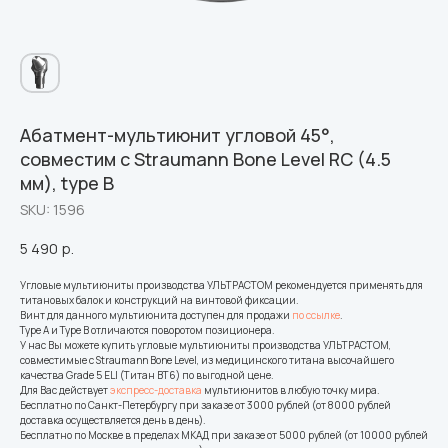
Абатмент-мультиюнит угловой 45°,
совместим с Straumann Bone Level RC (4.5
мм), type B
SKU:
1596
5 490
р.
Угловые мультиюниты производства УЛЬТРАСТОМ рекомендуется применять для
титановых балок и конструкций на винтовой фиксации.
Винт для данного мультиюнита доступен для продажи
по ссылке
.
Type A и Type B отличаются поворотом позиционера.
У нас Вы можете купить угловые мультиюниты производства УЛЬТРАСТОМ,
совместимые с Straumann Bone Level, из медицинского титана высочайшего
качества Grade 5 ELI (Титан ВТ6) по выгодной цене.
Для Вас действует
экспресс-доставка
мультиюнитов в любую точку мира.
Бесплатно по Санкт-Петербургу при заказе от 3000 рублей (от 8000 рублей
доставка осуществляется день в день).
Бесплатно по Москве в пределах МКАД при заказе от 5000 рублей (от 10000 рублей