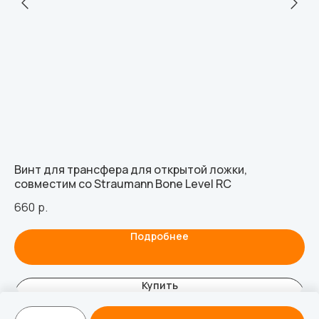
Винт для трансфера для открытой ложки,
Ти
совместим со Straumann Bone Level RC
Bi
660
р.
54
Подробнее
Купить