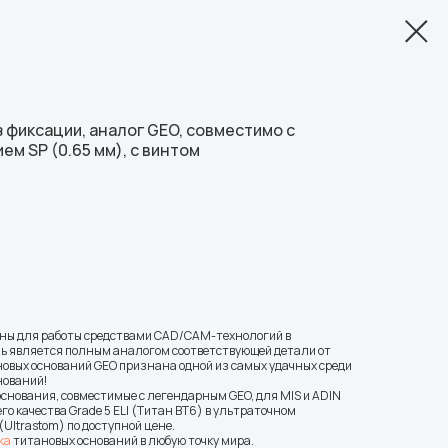
 фиксации, аналог GEO, совместимо с
м SP (0.65 мм), с винтом
ны для работы средствами CAD/CAM-технологий в
ь является полным аналогом соответствующей детали от
овых оснований GEO признана одной из самых удачных среди
нований!
основания, совместимые с легендарным GEO, для MIS и ADIN
о качества Grade 5 ELI (Титан ВТ6) в ультраточном
Ultrastom) по доступной цене.
ка
титановых оснований в любую точку мира.