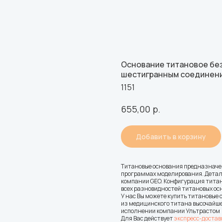
Основание титановое без
шестигранным соединение
1151
р.
655,00
Добавить в корзину
Титановые основания предназначе
программах моделирования. Детал
компании GEO. Конфигурация титан
всех разновидностей титановых ос
У нас Вы можете купить титановые 
из медицинского титана высочайшег
исполнении компании Ультрастом (
Для Вас действует
экспресс-достав