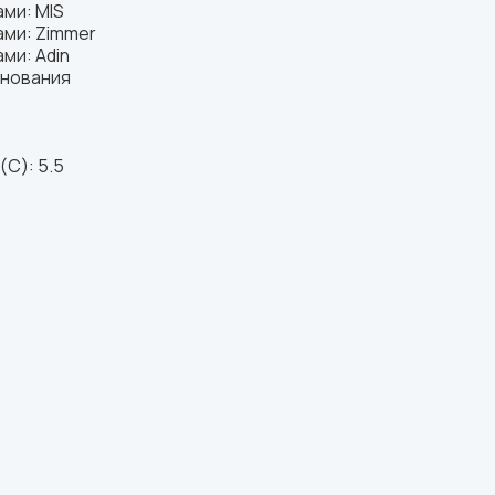
ми: MIS
ми: Zimmer
ми: Adin
снования
(C): 5.5