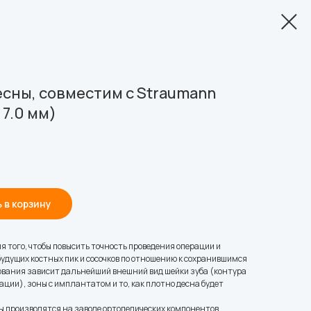
сны, совместим с Straumann
 7.0 мм)
 в корзину
 того, чтобы повысить точность проведения операции и
удущих костных пик и сосочков по отношению к сохранившимся
зования зависит дальнейший внешний вид шейки зуба (контура
ции), зоны с имплантатом и то, как плотно десна будет
 производятся на заводе ортопедических компонентов