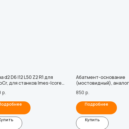
а d2 D6 l12 L50 Z2 R1 для
Абатмент-основание
oCr, для станков Imes-Icore
(мостовидный), аналог
 установленного кольца)
совместимый с Straum
0
р.
850
р.
Neodent 3.5 (3.5 мм), с
Подробнее
Подробнее
Купить
Купить