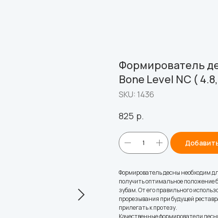
Формирователь де
Bone Level NC ( 4.8,
SKU:
1436
р.
825
Добавить
Формирователь десны необходим для
получить оптимальное положение б
зубам. От его правильного исполь
прорезывания при будущей реставра
прилегать к протезу.
Качественные формирователи десны