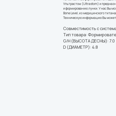
Ультрастом (Ultrastom) и предназ
и формированию лунки. У нас Вы м
Bone Level, из медицинского титана
Техническую информацию Вы может
Совместимость с система
Тип товара: Формироват
G/H (ВЫСОТА ДЕСНЫ): 7.0
D (ДИАМЕТР): 4.8