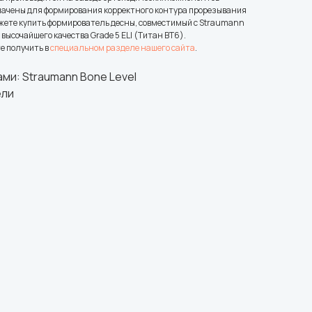
начены для формирования корректного контура прорезывания
ожете купить формирователь десны, совместимый с Straumann
 высочайшего качества Grade 5 ELI (Титан ВТ6).
е получить в
специальном разделе нашего сайта
.
ми: Straumann Bone Level
ели