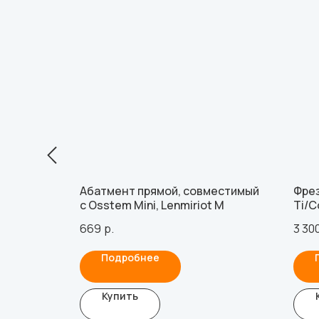
0.8 для
Абатмент прямой, совместимый
Фрез
rkonZahn
с Osstem Mini, Lenmiriot M
Ti/C
(без
669
р.
3 30
Подробнее
Купить