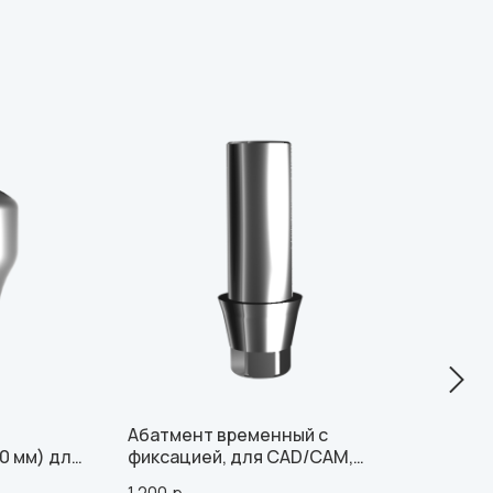
Абатмент временный с
Вин
0 мм) для
фиксацией, для CAD/CAM,
ори
СТОМ
совместим с Osstem Regular (1
3.3,
1 200
р.
109