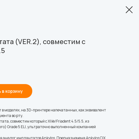
ата (VER.2), совместим с
.5
 в корзину
в моделях, на 3D-принтере напечатанных, как эквивалент
иента во рту.
а, совместим который с XiVe/Friadent 4.5/5.5, из
го) Grade 5 ELI, ультраточно выполненный компанией
 аналог имплантатов Ankylos. Предназначена Ankylos C|X