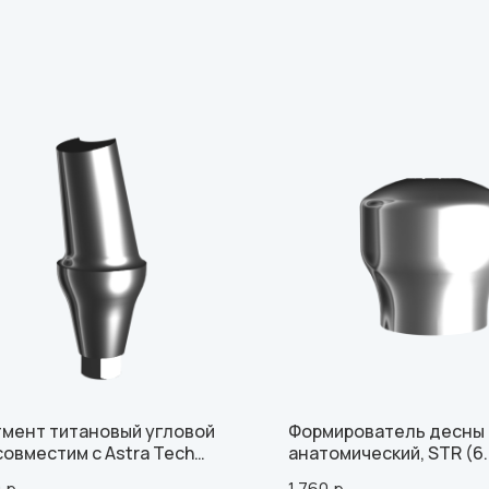
мент титановый угловой
Формирователь десны
 совместим с Astra Tech
анатомический, STR (6.
5.0 (3.0 мм), с винтом
MUA произ-ва УЛЬТРА
0
р.
1 760
р.