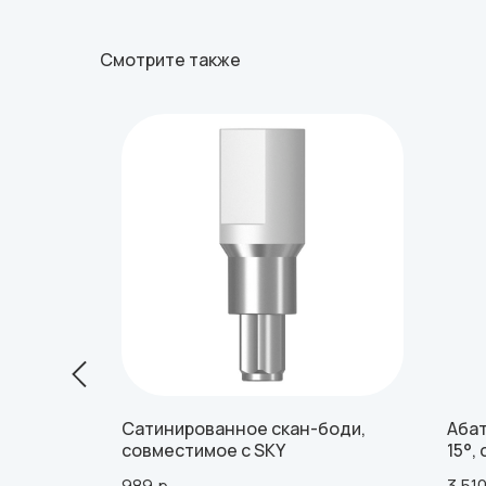
Смотрите также
ьного
Сатинированное скан-боди,
Абат
я
совместимое с SKY
15°,
/
4.5/
989
р.
3 51