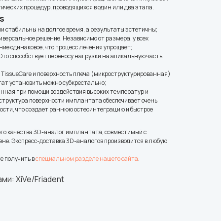
ческих процедур, проводящихся в один или два этапа.
s
и стабильны на долгое время, а результаты эстетичны;
иверсальное решение. Независимо от размера, у всех
ие одинаковое, что процесс лечения упрощает;
то способствует переносу нагрузки на апикальную часть
е TissueCare и поверхность плеча (микроструктурированная)
тат установить можно субкрестально;
данная при помощи воздействия высоких температур и
структура поверхности имплантата обеспечивает очень
ости, что создает раннюю остеоинтеграцию и быстрое
кого качества 3D-аналог имплантата, совместимый с
 цене. Экспресс-доставка 3D-аналогов производится в любую
е получить в
специальном разделе нашего сайта
.
и: XiVe/Friadent