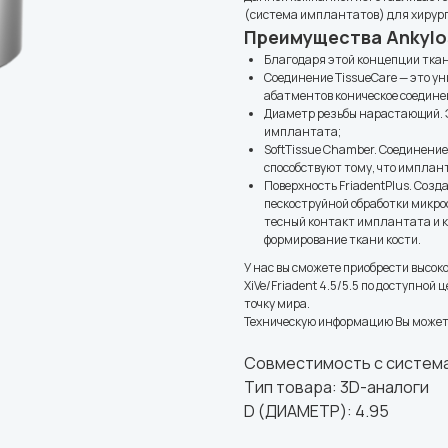
(система имплантатов) для хирурги
Преимущества Ankylo
Благодаря этой концепции ткан
Соединение TissueCare — это ун
абатментов коническое соединен
Диаметр резьбы нарастающий. Э
имплантата;
SoftTissue Chamber. Соединени
способствуют тому, что имплан
Поверхность FriadentPlus. Соз
пескоструйной обработки микро
тесный контакт имплантата и к
формирование ткани кости.
У нас вы сможете приобрести высо
XiVe/Friadent 4.5/5.5 по доступной
точку мира.
Техническую информацию Вы может
Совместимость с системам
Тип товара: 3D-аналоги
D (ДИАМЕТР): 4.95