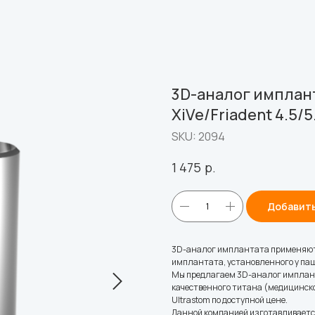
3D-аналог имплант
XiVe/Friadent 4.5/5
SKU:
2094
р.
1 475
Добавить
3D-аналог имплантата применяют 
имплантата, установленного у пац
Мы предлагаем 3D-аналог имплантат
качественного титана (медицинско
Ultrastom по доступной цене.
Данной компанией изготавливается