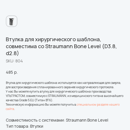
Втулка для хирургического шаблона,
совместима со Straumann Bone Level (D3.8,
d2.8)
SKU:
804
485
р.
Втулка для хирургического шаблона используется как направляющая для сверла,
для воспроизведения спланированного заранее хирургического протокола.
У нас Вы можете купить втулку для хирургического шаблона производства
УЛЬТРАСТОМ, совместимую с STRAUMANN, из медицинского титана высочайшего
качества Grade 5 ELI (Титан ВТ6).
Техническую информацию Вы можете получить в
специальном разделе нашего
сайта
.
Совместимость с системами: Straumann Bone Level
Тип товара: Втулки