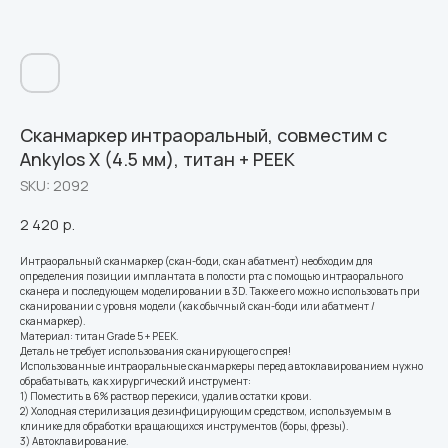
Сканмаркер интраоральный, совместим с
Ankylos Х (4.5 мм), титан + PEEK
SKU:
2092
2 420
р.
Интраоральный сканмаркер (скан-боди, скан абатмент) необходим для
определения позиции имплантата в полости рта с помощью интраорального
сканера и последующем моделировании в 3D. Также его можно использовать при
сканировании с уровня модели (как обычный скан-боди или абатмент /
сканмаркер).
Материал: титан Grade 5 + PEEK.
Деталь не требует использования сканирующего спрея!
Использованные интраоральные сканмаркеры перед автоклавированием нужно
обрабатывать, как хирургический инструмент:
1) Поместить в 6% раствор перекиси, удалив остатки крови.
2) Холодная стерилизация дезинфицирующим средством, используемым в
клинике для обработки вращающихся инструментов (боры, фрезы).
3) Автоклавирование.