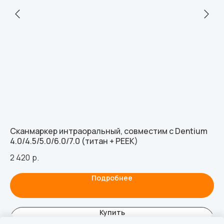
Сканмаркер интраоральный, совместим с Dentium
Ос
4.0/4.5/5.0/6.0/7.0 (титан + PEEK)
со
ви
2 420
р.
65
Подробнее
Купить