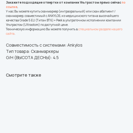
Закажите подходящие отвертки от компании Ультрастом прямо сейчас
по
ссылке
.
У нас Вы можете купить сканмаркер (интраоральный) или скан абатмент /
сканмаркер, совместимый с ANKYLOS, из медицинского титана высочайшего
качества Grade 5 ELI (Титан ВТ6) + Peek в ультраточном исполнении компании
Ультрастом (Ultrastom) по доступной цене.
Техническую информацию Вы можете получить в
специальном разделе нашего
сайта
.
Совместимость с системами: Ankylos
Тип товара: Сканмаркеры
G/H (ВЫСОТА ДЕСНЫ): 4.5
Смотрите также