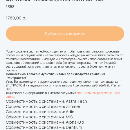
1388
1760,00
р.
Добавить в корзину
Формирователь десны необходим для того, чтобы повысить точность проведения
операции и получить оптимальное положение будущих костных пик и сосочков по
отношению к сохранившимся зубам. От его правильного использования зависит
дальнейший внешний вид шейки зуба (контура прорезывания при будущей
реставрации), зоны с имплантатом и то, как плотно десна будет прилегать к
протезу.
Совместимо только с мультиюнитами производства компании
"Ультрастом"
У нас Вы можете купить формирователь десны для мультиюнита производства
УЛЬТРАСТОМ из медицинского титана высочайшего качества Grade 5 ELI (Титан
ВТ6).
Техническую информацию Вы можете получить в
специальном разделе нашего
сайта
.
Совместимость с системами: Astra Tech
Совместимость с системами: Zimmer
Совместимость с системами: Adin
Совместимость с системами: MIS
Совместимость с системами: Alpha-Bio
Совместимость с системами: Dentium