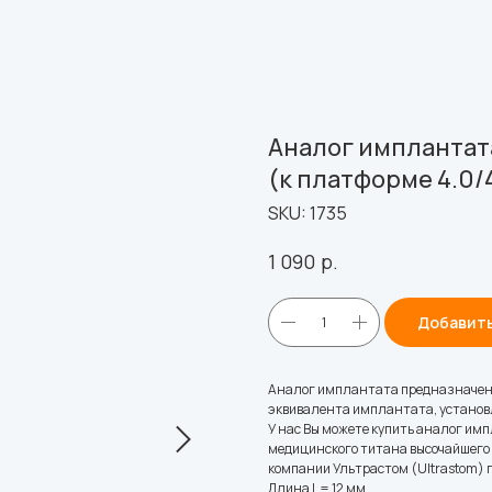
Аналог имплантат
(к платформе 4.0/4
SKU:
1735
р.
1 090
Добавить
Аналог имплантата предназначен д
эквивалента имплантата, установл
У нас Вы можете купить аналог им
медицинского титана высочайшего к
компании Ультрастом (Ultrastom) п
Длина L = 12 мм