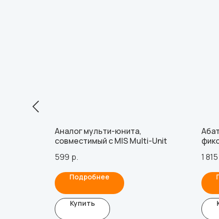
Аналог мульти-юнита,
Аба
ini,
совместимый с MIS Multi-Unit
фикс
Stra
599
р.
1 815
Подробнее
Купить