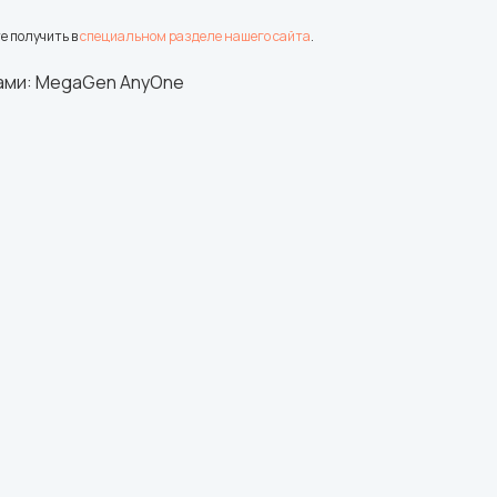
е получить в
специальном разделе нашего сайта
.
ами: MegaGen AnyOne