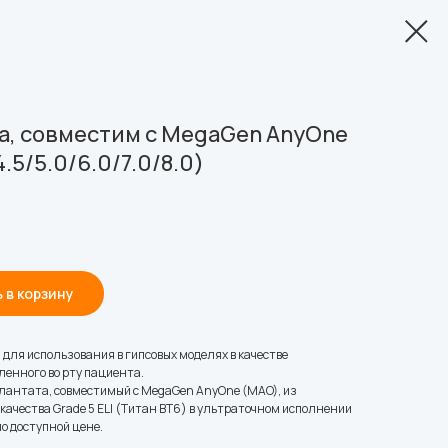
а, совместим с MegaGen AnyOne
.5/5.0/6.0/7.0/8.0)
 в корзину
ля использования в гипсовых моделях в качестве
енного во рту пациента.
плантата, совместимый с MegaGen AnyOne (MAO), из
ачества Grade 5 ELI (Титан ВТ6) в ультраточном исполнении
о доступной цене.