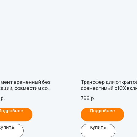
тмент временный без
Трансфер для открытой
ации, совместим со
совместимый с ICX вкл
umann SynOcta WN, с винтом
винт
р.
799
р.
Подробнее
Подробнее
Купить
Купить