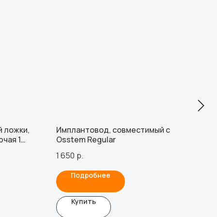
 ложки,
Имплантовод, совместимый с
Мул
ючая 1
Osstem Regular
сов
(4.0
1 650
р.
4 3
Подробнее
Купить