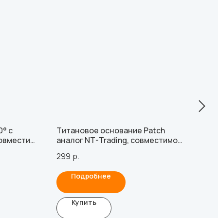
° с
Титановое основание Patch
Аба
совместим
аналог NT-Trading, совместимое
с Al
ion RP
с MegaGen AnyRidge
299
р.
669
Подробнее
Купить