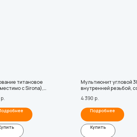
ование титановое
Мультиюнит угловой 30
местимо с Sirona),
внутренней резьбой, 
местимо с MegaGen
с Nobel Conical Connect
р.
4 390
р.
idge, без фиксации, с
(3.5 мм), с винтом
том
Подробнее
Подробнее
Купить
Купить