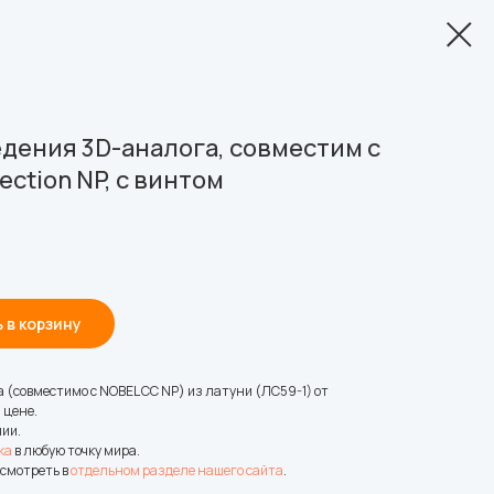
дения 3D-аналога, совместим с
ection NP, с винтом
 в корзину
 (совместимо с NOBEL CC NP) из латуни (ЛС59-1) от
 цене.
чии.
ка
в любую точку мира.
смотреть в
отдельном разделе нашего сайта
.