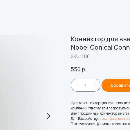
Коннектор для вве
Nobel Conical Conn
SKU:
1110
р.
550
Добавить
Купите коннектор для мультиюнита
компании Ультрастом по доступной
Винт под данный коннектор в нали
Для Вас действует
экспресс-достав
Техническую информацию можно по