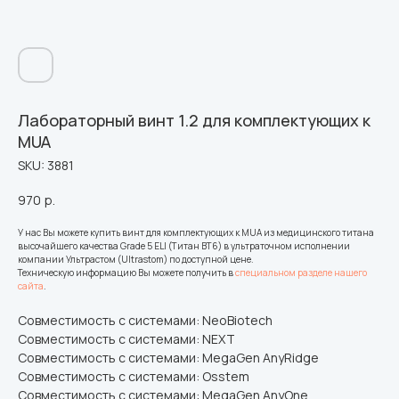
Лабораторный винт 1.2 для комплектующих к
MUA
SKU:
3881
970
р.
У нас Вы можете купить винт для комплектующих к MUA из медицинского титана
высочайшего качества Grade 5 ELI (Титан ВТ6) в ультраточном исполнении
компании Ультрастом (Ultrastom) по доступной цене.
Техническую информацию Вы можете получить в
специальном разделе нашего
сайта
.
Совместимость с системами: NeoBiotech
Совместимость с системами: NEXT
Совместимость с системами: MegaGen AnyRidge
Совместимость с системами: Osstem
Совместимость с системами: MegaGen AnyOne