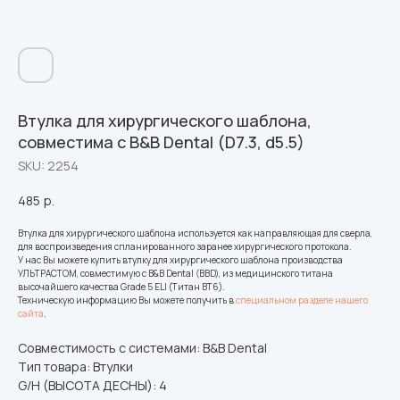
Втулка для хирургического шаблона,
совместима с B&B Dental (D7.3, d5.5)
SKU:
2254
485
р.
Втулка для хирургического шаблона используется как направляющая для сверла,
для воспроизведения спланированного заранее хирургического протокола.
У нас Вы можете купить втулку для хирургического шаблона производства
УЛЬТРАСТОМ, совместимую с B&B Dental (BBD), из медицинского титана
высочайшего качества Grade 5 ELI (Титан ВТ6).
Техническую информацию Вы можете получить в
специальном разделе нашего
сайта
.
Совместимость с системами: B&B Dental
Тип товара: Втулки
G/H (ВЫСОТА ДЕСНЫ): 4