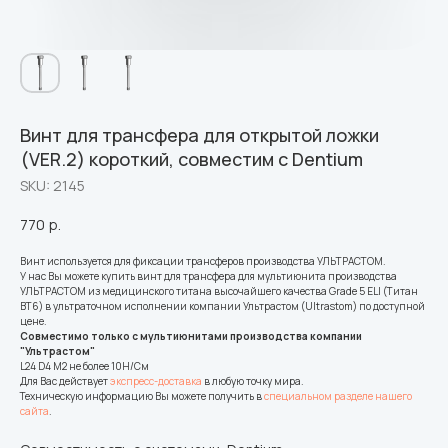
Винт для трансфера для открытой ложки
(VER.2) короткий, совместим с Dentium
SKU:
2145
770
р.
Винт используется для фиксации трансферов производства УЛЬТРАСТОМ.
У нас Вы можете купить винт для трансфера для мультиюнита производства
УЛЬТРАСТОМ из медицинского титана высочайшего качества Grade 5 ELI (Титан
ВТ6) в ультраточном исполнении компании Ультрастом (Ultrastom) по доступной
цене.
Совместимо только с мультиюнитами производства компании
"Ультрастом"
L24 D4 M2 не более 10Н/См
Для Вас действует
экспресс-доставка
в любую точку мира.
Техническую информацию Вы можете получить в
специальном разделе нашего
сайта
.