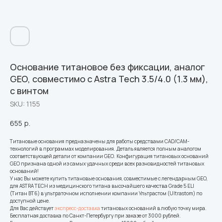
Основание титановое без фиксации, аналог
GEO, совместимо с Astra Tech 3.5/4.0 (1.3 мм),
с винтом
SKU:
1155
655
р.
Титановые основания предназначены для работы средствами CAD/CAM-
технологий в программах моделирования. Деталь является полным аналогом
соответствующей детали от компании GEO. Конфигурация титановых оснований
GEO признана одной из самых удачных среди всех разновидностей титановых
оснований!
У нас Вы можете купить титановые основания, совместимые с легендарным GEO,
для ASTRA TECH из медицинского титана высочайшего качества Grade 5 ELI
(Титан ВТ6) в ультраточном исполнении компании Ультрастом (Ultrastom) по
доступной цене.
Для Вас действует
экспресс-доставка
титановых оснований в любую точку мира.
Бесплатная доставка по Санкт-Петербургу при заказе от 3000 рублей.