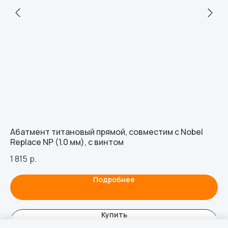
Абатмент титановый прямой, совместим с Nobel
Аб
Replace NP (1.0 мм), с винтом
TE
1 815
р.
48
Подробнее
Купить