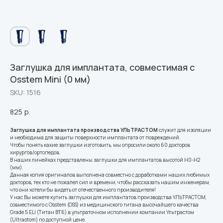
Заглушка для имплантата, совместимая с
Osstem Mini (0 мм)
SKU:
1516
825
р.
Заглушка для имплантата производства УЛЬТРАСТОМ
служит для изоляции
и необходима для защиты поверхности имплантата от повреждений.
Чтобы понять какие заглушки изготовить, мы опросили около 60 докторов
хирургов/ортопедов.
В наших линейках представлены заглушки для имплантатов высотой Н0-Н2
(мм).
Данная копия оригиналов выполнена совместно с доработками наших любимых
докторов, тех кто не пожалел сил и времени, чтобы рассказать нашим инженерам,
что они хотели бы видеть от отечественного производителя!
У нас Вы можете купить заглушки для имплантатов производства УЛЬТРАСТОМ,
совместимого с Osstem (OSS) из медицинского титана высочайшего качества
Grade 5 ELI (Титан ВТ6) в ультраточном исполнении компании Ультрастом
(Ultrastom) по доступной цене.