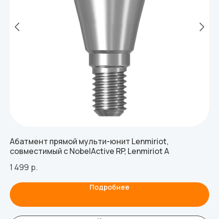
Абатмент прямой мульти-юнит Lenmiriot,
Аб
совместимый с NobelActive RP, Lenmiriot A
со
1 499
р.
1 
Подробнее