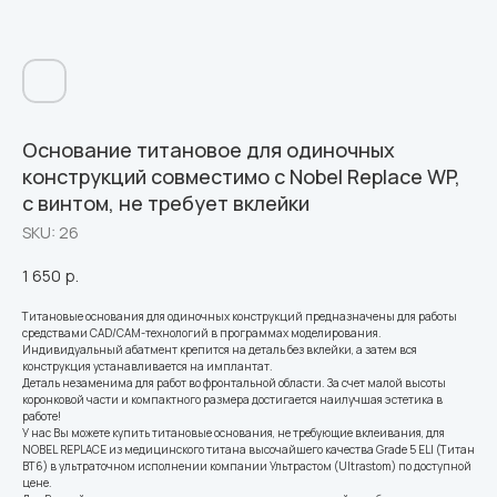
Основание титановое для одиночных
конструкций совместимо с Nobel Replace WP,
с винтом, не требует вклейки
SKU:
26
1 650
р.
Титановые основания для одиночных конструкций предназначены для работы
средствами CAD/CAM-технологий в программах моделирования.
Индивидуальный абатмент крепится на деталь без вклейки, а затем вся
конструкция устанавливается на имплантат.
Деталь незаменима для работ во фронтальной области. За счет малой высоты
коронковой части и компактного размера достигается наилучшая эстетика в
работе!
У нас Вы можете купить титановые основания, не требующие вклеивания, для
NOBEL REPLACE из медицинского титана высочайшего качества Grade 5 ELI (Титан
ВТ6) в ультраточном исполнении компании Ультрастом (Ultrastom) по доступной
цене.