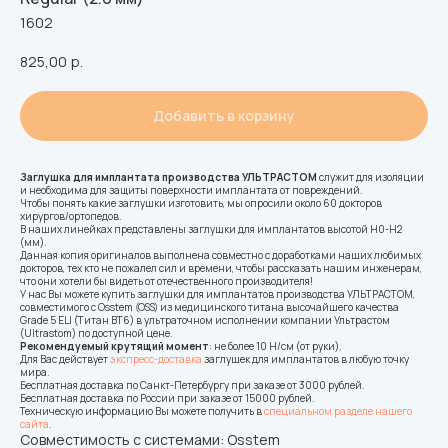
1602
825,00
р.
Добавить в корзину
Заглушка для имплантата производства УЛЬТРАСТОМ
служит для изоляции
и необходима для защиты поверхности имплантата от повреждений.
Чтобы понять какие заглушки изготовить, мы опросили около 60 докторов
хирургов/ортопедов.
В наших линейках представлены заглушки для имплантатов высотой Н0-Н2
(мм).
Данная копия оригиналов выполнена совместно с доработками наших любимых
докторов, тех кто не пожалел сил и времени, чтобы рассказать нашим инженерам,
что они хотели бы видеть от отечественного производителя!
У нас Вы можете купить заглушки для имплантатов производства УЛЬТРАСТОМ,
совместимого с Osstem (OSS) из медицинского титана высочайшего качества
Grade 5 ELI (Титан ВТ6) в ультраточном исполнении компании Ультрастом
(Ultrastom) по доступной цене.
Рекомендуемый крутящий момент
: не более 10 Н/см (от руки).
Для Вас действует
экспресс-доставка
заглушек для имплантатов в любую точку
мира.
Бесплатная доставка по Санкт-Петербургу при заказе от 3000 рублей.
Бесплатная доставка по России при заказе от 15000 рублей.
Техническую информацию Вы можете получить в
специальном разделе нашего
сайта
.
Совместимость с системами: Osstem