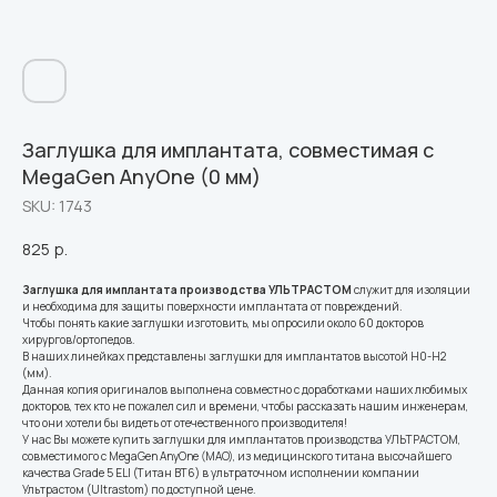
Заглушка для имплантата, совместимая с
MegaGen AnyOne (0 мм)
SKU:
1743
825
р.
Заглушка для имплантата производства УЛЬТРАСТОМ
служит для изоляции
и необходима для защиты поверхности имплантата от повреждений.
Чтобы понять какие заглушки изготовить, мы опросили около 60 докторов
хирургов/ортопедов.
В наших линейках представлены заглушки для имплантатов высотой Н0-Н2
(мм).
Данная копия оригиналов выполнена совместно с доработками наших любимых
докторов, тех кто не пожалел сил и времени, чтобы рассказать нашим инженерам,
что они хотели бы видеть от отечественного производителя!
У нас Вы можете купить заглушки для имплантатов производства УЛЬТРАСТОМ,
совместимого с MegaGen AnyOne (MAO), из медицинского титана высочайшего
качества Grade 5 ELI (Титан ВТ6) в ультраточном исполнении компании
Ультрастом (Ultrastom) по доступной цене.