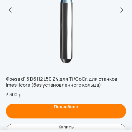
Фреза d1.5 D6 l12 L50 Z4 для Ti/CoCr, для станков
Ви
Imes-Icore (без установленного кольца)
дл
3 300
р.
77
Подробнее
Купить