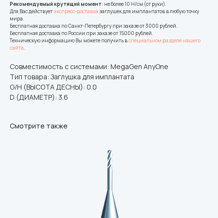
Рекомендуемый крутящий момент
: не более 10 Н/см (от руки).
Для Вас действует
экспресс-доставка
заглушек для имплантатов в любую точку
мира.
Бесплатная доставка по Санкт-Петербургу при заказе от 3000 рублей.
Бесплатная доставка по России при заказе от 15000 рублей.
Техническую информацию Вы можете получить в
специальном разделе нашего
сайта
.
Совместимость с системами: MegaGen AnyOne
Тип товара: Заглушка для имплантата
G/H (ВЫСОТА ДЕСНЫ): 0.0
D (ДИАМЕТР): 3.6
Смотрите также