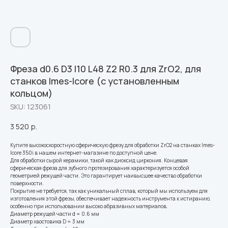
Фреза d0.6 D3 l10 L48 Z2 R0.3 для ZrO2, для
станков Imes-Icore (с установленным
кольцом)
SKU:
123061
3 520
р.
Купите высокоскоростную сферическую фрезу для обработки ZrO2 на станках Imes-
Icore 350i в нашем интернет-магазине по доступной цене.
Для обработки сырой керамики, такой как диоксид циркония. Концевая
сферическая фреза для зубного протезирования характеризуется особой
геометрией режущей части. Это гарантирует наивысшее качество обработки
поверхности.
Покрытие не требуется, так как уникальный сплав, который мы используем для
изготовления этой фрезы, обеспечивает надежность инструмента к истиранию,
особенно при использовании высоко абразивных материалов.
Диаметр режущей части d = 0.6 мм
Диаметр хвостовика D = 3 мм