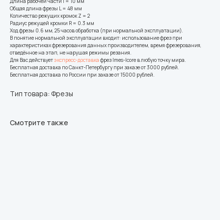
Длина рабочей части l = 10 мм
Общая длина фрезы L = 48 мм
Количество режущих кромок Z = 2
Радиус режущей кромки R = 0.3 мм
Ход фрезы 0.6 мм, 25 часов обработка (при нормальной эксплуатации).
В понятие нормальной эксплуатации входит: использование фрез при
характеристиках фрезерования данных производителем, время фрезерования,
отведённое на этап, не нарушая режимы резания.
Для Вас действует
экспресс-доставка
фрез Imes-Icore в любую точку мира.
Бесплатная доставка по Санкт-Петербургу при заказе от 3000 рублей.
Бесплатная доставка по России при заказе от 15000 рублей.
Тип товара: Фрезы
Смотрите также