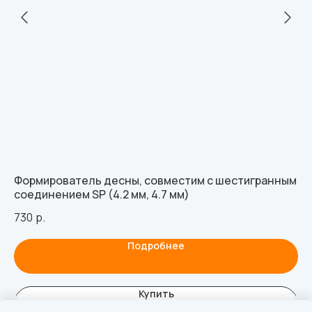
Формирователь десны, совместим с шестигранным
3D
соединением SP (4.2 мм, 4.7 мм)
3.
730
р.
98
Подробнее
Купить