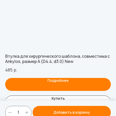
Втулка для хирургического шаблона, совместима с
Вт
Ankylos, размер А (D4.4, d3.0) New
Al
485
р.
48
Подробнее
Купить
Добавить в корзину