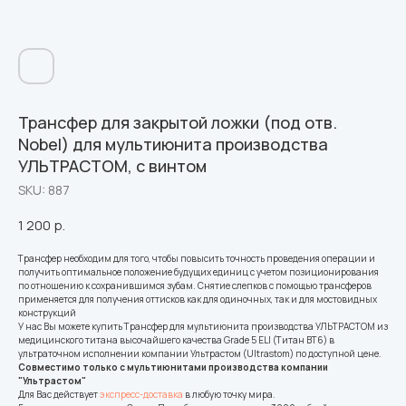
Трансфер для закрытой ложки (под отв.
Nobel) для мультиюнита производства
УЛЬТРАСТОМ, с винтом
SKU:
887
1 200
р.
Трансфер необходим для того, чтобы повысить точность проведения операции и
получить оптимальное положение будущих единиц с учетом позиционирования
по отношению к сохранившимся зубам. Снятие слепков с помощью трансферов
применяется для получения оттисков как для одиночных, так и для мостовидных
конструкций
У нас Вы можете купить Трансфер для мультиюнита производства УЛЬТРАСТОМ из
медицинского титана высочайшего качества Grade 5 ELI (Титан ВТ6) в
ультраточном исполнении компании Ультрастом (Ultrastom) по доступной цене.
Совместимо только с мультиюнитами производства компании
"Ультрастом"
Для Вас действует
экспресс-доставка
в любую точку мира.