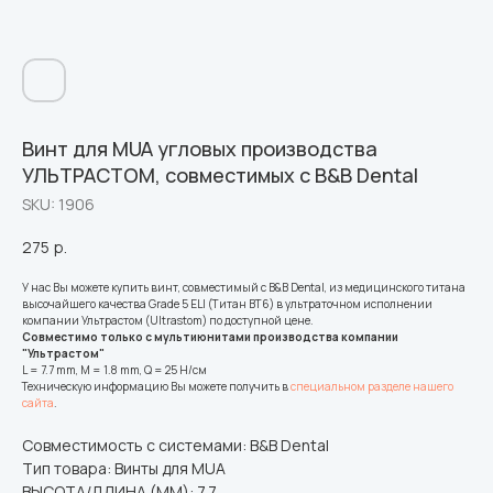
Винт для MUA угловых производства
УЛЬТРАСТОМ, совместимых с В&B Dental
SKU:
1906
275
р.
У нас Вы можете купить винт, совместимый с B&B Dental, из медицинского титана
высочайшего качества Grade 5 ELI (Титан ВТ6) в ультраточном исполнении
компании Ультрастом (Ultrastom) по доступной цене.
Совместимо только с мультиюнитами производства компании
"Ультрастом"
L = 7.7 mm, M = 1.8 mm, Q = 25 Н/см
Техническую информацию Вы можете получить в
специальном разделе нашего
сайта
.
Совместимость с системами: B&B Dental
Тип товара: Винты для MUA
ВЫСОТА/ДЛИНА (ММ): 7.7