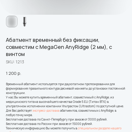
Абатмент временный без фиксации,
совместим с MegaGen AnyRidge (2 мм), с
винтом
SKU:
1213
1 200
р.
Временный абатмент используется при двухэтапном протезировании для
формирования правильного контура десневой манжеты до установки постоянной
конструкции.
У нас Вы можете купить временный абатмент, совместимый с AnyRidge, из
медицинского титана высочайшего качества Grade 5 ELI (Титан ВТ6) в
ультраточном исполнении компании Ультрастом (Ultrastom) по доступной цене.
Для Вас действует
экспресс-доставка
абатментов, совместимых с AnyRidge, в
любую точку мира.
Бесплатная доставка по Санкт-Петербургу при заказе от 3000 рублей.
Бесплатная доставка по России при заказе от 15000 рублей.
Техническую информацию Вы можете получить в
специальном разделе нашего