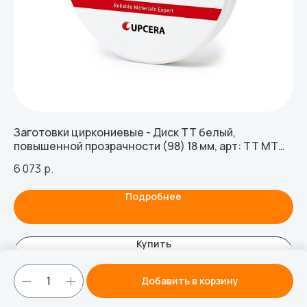
Заготовки циркониевые - Диск TT белый,
Ин
повышенной прозрачности (98) 18 мм, арт: TT MT
5.
D98-18
6 073
р.
73
Подробнее
Купить
Добавить в корзину