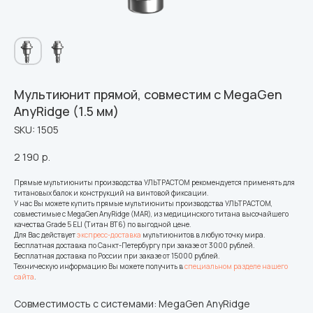
Мультиюнит прямой, совместим с MegaGen
AnyRidge (1.5 мм)
SKU:
1505
2 190
р.
Прямые мультиюниты производства УЛЬТРАСТОМ рекомендуется применять для
титановых балок и конструкций на винтовой фиксации.
У нас Вы можете купить прямые мультиюниты производства УЛЬТРАСТОМ,
совместимые с MegaGen AnyRidge (MAR), из медицинского титана высочайшего
качества Grade 5 ELI (Титан ВТ6) по выгодной цене.
Для Вас действует
экспресс-доставка
мультиюнитов в любую точку мира.
Бесплатная доставка по Санкт-Петербургу при заказе от 3000 рублей.
Бесплатная доставка по России при заказе от 15000 рублей.
Техническую информацию Вы можете получить в
специальном разделе нашего
сайта
.
Совместимость с системами: MegaGen AnyRidge