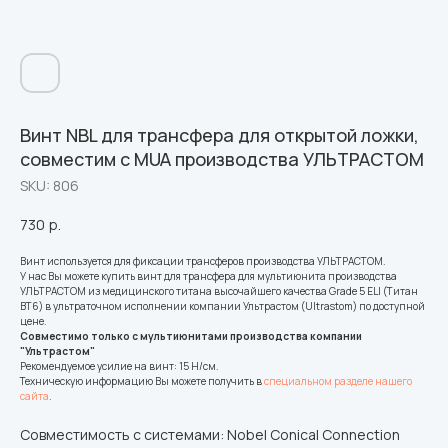
Винт NBL для трансфера для открытой ложки,
совместим с MUA производства УЛЬТРАСТОМ
SKU:
806
730
р.
Винт используется для фиксации трансферов производства УЛЬТРАСТОМ.
У нас Вы можете купить винт для трансфера для мультиюнита производства
УЛЬТРАСТОМ из медицинского титана высочайшего качества Grade 5 ELI (Титан
ВТ6) в ультраточном исполнении компании Ультрастом (Ultrastom) по доступной
цене.
Совместимо только с мультиюнитами производства компании
"Ультрастом"
Рекомендуемое усилие на винт: 15 H/см.
Техническую информацию Вы можете получить в
специальном разделе нашего
сайта
.
Совместимость с системами: Nobel Conical Connection