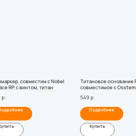
маркер, совместим с Nobel
Титановое основание F
ace RP, с винтом, титан
совместимое с Osstem 
Lenmiriot R
0
р.
549
р.
Подробнее
Подробнее
Купить
Купить