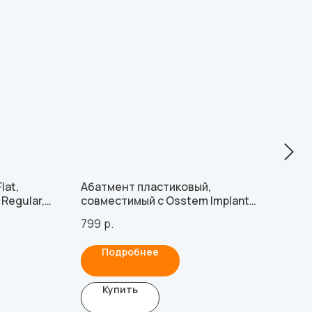
lat,
Абатмент пластиковый,
Аба
Regular,
совместимый с Osstem Implant
Len
Multi-Unit, Lenmiriot M, Lenmiriot
799
р.
1 49
R
Подробнее
Купить