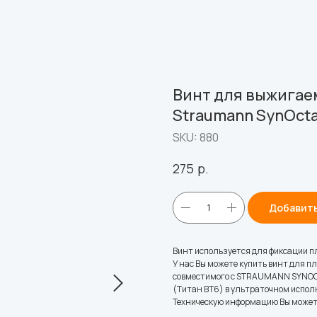
Винт для выжигае
Straumann SynOcta
SKU:
880
р.
275
Добавить
Винт используется для фиксации 
У нас Вы можете купить винт для 
совместимого с STRAUMANN SYNOCTA
(Титан ВТ6) в ультраточном испол
Техническую информацию Вы может