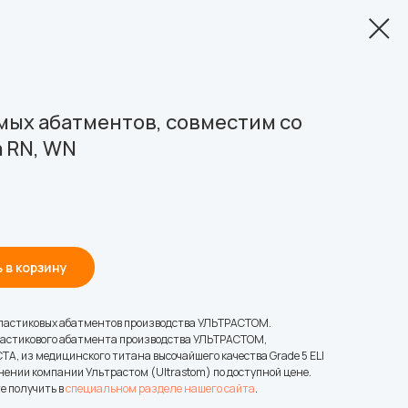
мых абатментов, совместим со
 RN, WN
 в корзину
пластиковых абатментов производства УЛЬТРАСТОМ.
пластикового абатмента производства УЛЬТРАСТОМ,
, из медицинского титана высочайшего качества Grade 5 ELI
нении компании Ультрастом (Ultrastom) по доступной цене.
е получить в
специальном разделе нашего сайта
.