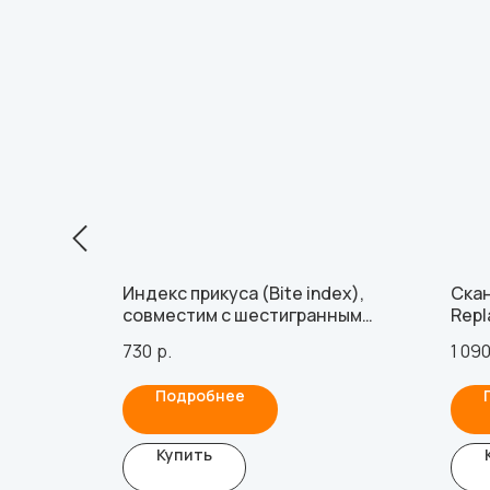
ьти-юнит
Индекс прикуса (Bite index),
Скан
 с
совместим с шестигранным
Repl
iriot I
соединением 5.0 (12.0 мм)
730
р.
1 09
Подробнее
Купить