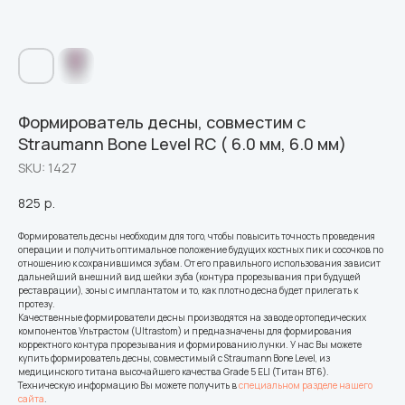
Формирователь десны, совместим с
Straumann Bone Level RC ( 6.0 мм, 6.0 мм)
SKU:
1427
825
р.
Формирователь десны необходим для того, чтобы повысить точность проведения
операции и получить оптимальное положение будущих костных пик и сосочков по
отношению к сохранившимся зубам. От его правильного использования зависит
дальнейший внешний вид шейки зуба (контура прорезывания при будущей
реставрации), зоны с имплантатом и то, как плотно десна будет прилегать к
протезу.
Качественные формирователи десны производятся на заводе ортопедических
компонентов Ультрастом (Ultrastom) и предназначены для формирования
корректного контура прорезывания и формированию лунки. У нас Вы можете
купить формирователь десны, совместимый с Straumann Bone Level, из
медицинского титана высочайшего качества Grade 5 ELI (Титан ВТ6).
Техническую информацию Вы можете получить в
специальном разделе нашего
сайта
.