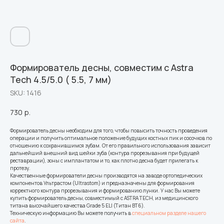
Формирователь десны, совместим с Astra
Tech 4.5/5.0 ( 5.5, 7 мм)
SKU:
1416
730
р.
Формирователь десны необходим для того, чтобы повысить точность проведения
операции и получить оптимальное положение будущих костных пик и сосочков по
отношению к сохранившимся зубам. От его правильного использования зависит
дальнейший внешний вид шейки зуба (контура прорезывания при будущей
реставрации), зоны с имплантатом и то, как плотно десна будет прилегать к
протезу.
Качественные формирователи десны производятся на заводе ортопедических
компонентов Ультрастом (Ultrastom) и предназначены для формирования
корректного контура прорезывания и формированию лунки. У нас Вы можете
купить формирователь десны, совместимый с ASTRA TECH, из медицинского
титана высочайшего качества Grade 5 ELI (Титан ВТ6).
Техническую информацию Вы можете получить в
специальном разделе нашего
сайта
.