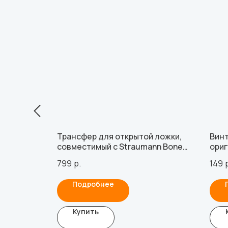
я
Трансфер для открытой ложки,
Винт
стим с
совместимый с Straumann Bone
ориг
Level RC, включая 1 винт
ANKY
799
р.
149
Подробнее
Купить