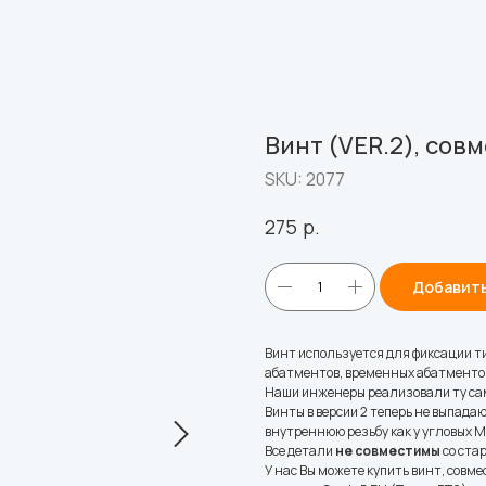
Винт (VER.2), совм
SKU:
2077
р.
275
Добавить
Винт используется для фиксации т
абатментов, временных абатментов
Наши инженеры реализовали ту саму
Винты в версии 2 теперь не выпада
внутреннюю резьбу как у угловых 
Все детали
не совместимы
со ста
У нас Вы можете купить винт, совм