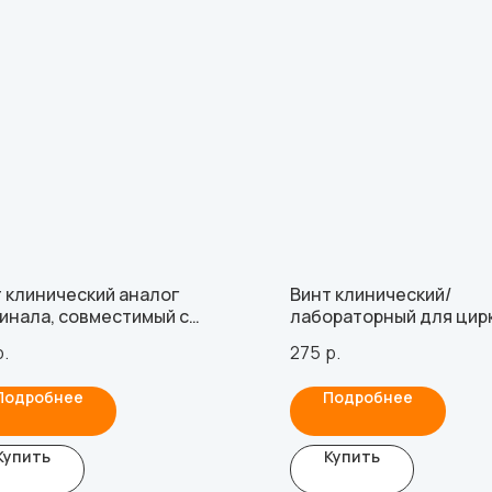
 клинический аналог
Винт клинический/
инала, совместимый с
лабораторный для цир
LOS Multi-Unit
абатментов, совместим
р.
275
р.
Replace NP
Подробнее
Подробнее
Купить
Купить