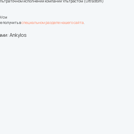
в ультраточном исполнении компании Ультрастом (Ultrastom)
H/см
е получить в
специальном разделе нашего сайта
.
ми: Ankylos
2