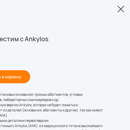
естим с Ankylos
 в корзину
итановых оснований, прямых абатментов, угловых
, лабораторных сканмаркеров и др.
ю версию Ankylos, которая не будет ломаться.
ют из деталей (основания, абатменты и другие), так как имеют
МЮА).
рыми деталями первой версии.
естимый с Ankylos (ANK), из медицинского титана высочайшего