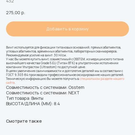
432
275,00
р.
Добавить в корзину
Винт используется для фиксации титановых оснований, прямых абатментов,
угловых абатментов, временных абатментов, лабораторных сканмаркеров.
Рекомендуемое усилие на винт: 30 H/см.
У нас Вы можете купить винт, совместимый с OSSTEM, из медицинского титана
высочайшего качества Grade 5 ELI (Титан ВТ6) в ультраточном исполнении
компании Ультрастом (Ultrastom) по доступной цене.
В целях увеличения свинчиваемости и долголетия деталей мы в соотвествии с
ГОСТ 9.303-84 производим профессиональное оксидирование наших деталей.
Техническую информацию Вы можете получить в
специальном разделе нашего
сайта
.
Совместимость с системами: Osstem
Совместимость с системами: NEXT
Тип товара: Винты
ВЫСОТА/ДЛИНА (ММ): 8.4
Смотрите также