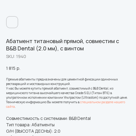
Абатмент титановый прямой, совместим с
B&B Dental (2.0 мм), с винтом
SKU:
1940
1 815
р.
Прямые абатменты предназначены для цементной фиксации одиночных
реставраций и мостовидных конструкций.
У нас Вы можете купить прямой абатмент, совместимый с B&B Dental, из
медицинского титана высочайшего качества Grade 5 ELI (Титан ВТ6) в
ультраточном исполнении компании Ультрастом (Ultrastom) по доступной цене.
Техническую информацию Вы можете получить в
специальном разделе нашего
сайта
.
Совместимость с системами: B&B Dental
Тип товара: Абатменты
G/H (ВЫСОТА ДЕСНЫ): 2.0